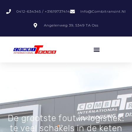
0412-634345 / +31619737414
Info@combitransint.nl
Angelenweg 39, 5349 TA Oss
De grootste fout in logistiek:
te veel schakels in de keten