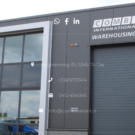
Wacht niet tot het te laat is, bel direct en wij regelen
het transport voor u.
Angelenweg 39, 5349 TA Oss
+31619737414
0412-634345
info@combitransint.nl