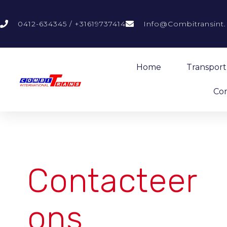
0412-634345 / +31619737414
Info@combitransint.
Home
Transport
Co
Contacteer
ons