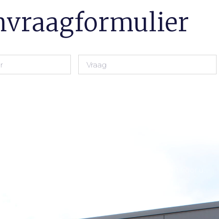
vraagformulier
et te laat is, bel direct en wij regelen het transport voor u.