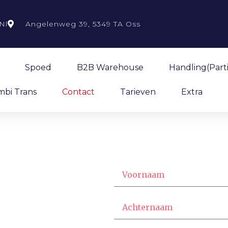
nl
Angelenweg 39, 5349 TA Oss
Spoed
B2B Warehouse
Handling(Parti
mbi Trans
Contact
Tarieven
Extra