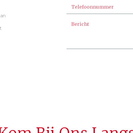
aan
t