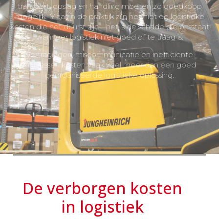
transport, opslag en handling moeten zo goedkoop
mogelijk. Maar in de praktijk zijn het niet de logistieke
kosten die het duurst zijn—het is de schade die ontstaat
wanneer logistiek niet goed of te traag is.
Vertragingen, miscommunicatie en inefficiënte
processen kosten vaak veel meer dan een goed
georganiseerde logistieke oplossing.
De verborgen kosten
in logistiek