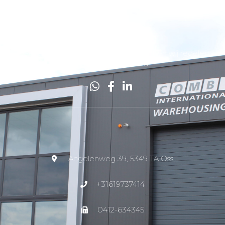
Wacht niet tot het te laat is, bel direct en wij regelen
het transport voor u.
Angelenweg 39, 5349 TA Oss
+31619737414
0412-634345