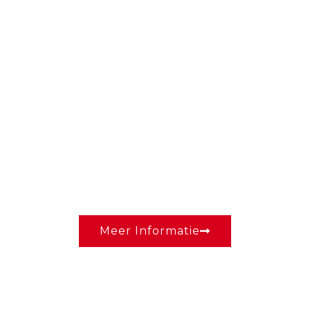
Direct transport vanuit
voorraad
Voorkom stilstand en verlies geen kostbare tijd
Meer Informatie