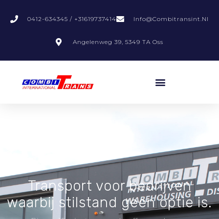
0412-634345 / +31619737414
Info@combitransint.nl
Angelenweg 39, 5349 TA Oss
Transport voor bedrijven
waarbij stilstand geen optie is.