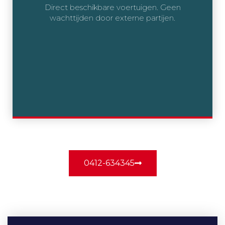
Direct beschikbare voertuigen. Geen
wachttijden door externe partijen.
0412-634345