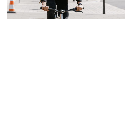
Lorem ipsum dolor sit amet, consectetur adipiscing
elit, sed do eiusmod tempor incididunt ut labore et
dolore magna aliqua. Ut enim ad minim veniam, quis
nostrud exercitation ullamco laboris nisi ut aliquip ex
ea commodo consequat. Duis aute irure dolor in
reprehenderit in voluptate velit esse cillum dolore eu
fugiat nulla pariatur. Excepteur sint occaecat
cupidatat non proident, sunt in culpa qui officia
deserunt mollit anim id est laborum
Lorem ipsum dolor sit amet, consectetur adipiscing
elit, sed do eiusmod tempor incididunt ut labore et
dolore magna aliqua. Ut enim ad minim veniam, quis
nostrud exercitation ullamco laboris nisi ut aliquip ex