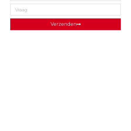
Verzenden
Wacht niet tot het te laat is, bel direct en wij regelen
het transport voor u.