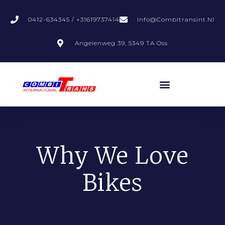
0412-634345 / +31619737414
Info@combitransint.nl
Angelenweg 39, 5349 TA Oss
Why We Love
Bikes