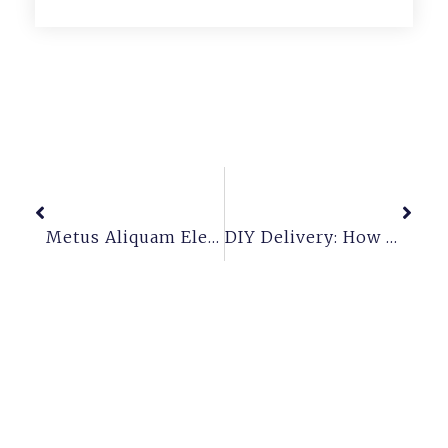
Previous
Next
Metus Aliquam Eleifend Miinnulla Posuere Sollicitudin Aliquam
DIY Delivery: How And Why