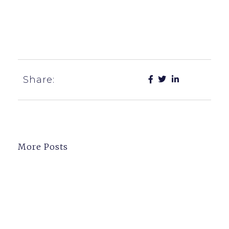
consequatur? Quis autem vel eum iure reprehenderit
qui in ea voluptate velit esse quam nihil molestiae
consequatur, vel illum qui dolorem eum fugiat quo
voluptas nulla pariatur
Share:
More Posts
Always Be Prepared
And Know What The
Purpose Is.
don’t leave until you know
everything. it will help your case
in court.