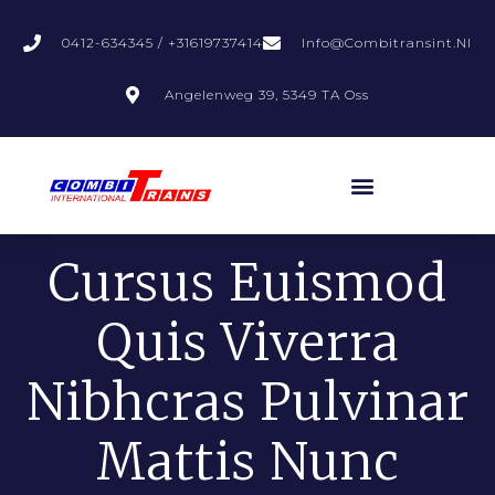
0412-634345 / +31619737414
Info@combitransint.nl
Angelenweg 39, 5349 TA Oss
Cursus Euismod
Quis Viverra
Nibhcras Pulvinar
Mattis Nunc