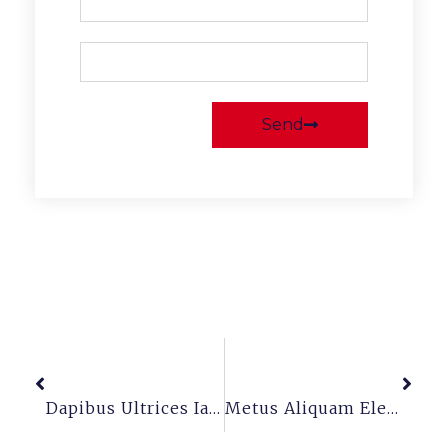
Send
Previous
Next
Dapibus Ultrices Iaculis Nunc Sedaugue Lacus Viverra Bitae
Metus Aliquam Eleifend Miinnulla Posuere Sollicitudin Aliquam