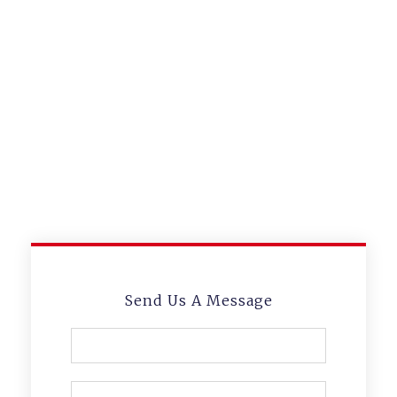
consectetur adipiscing elit
Someone Watching
Your Back? We Will Do
It For You.
Lorem ipsum dolor sit amet,
consectetur adipiscing elit
Send Us A Message