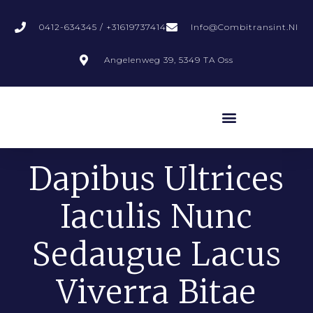
0412-634345 / +31619737414
Info@combitransint.nl
Angelenweg 39, 5349 TA Oss
Dapibus Ultrices
Iaculis Nunc
Sedaugue Lacus
Viverra Bitae