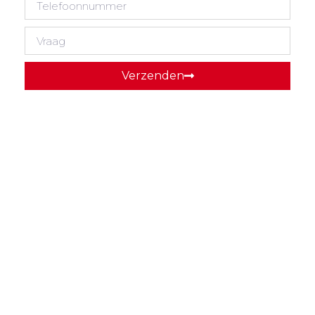
Verzenden
Wacht niet tot het te laat is, bel direct en wij regelen
het transport voor u.