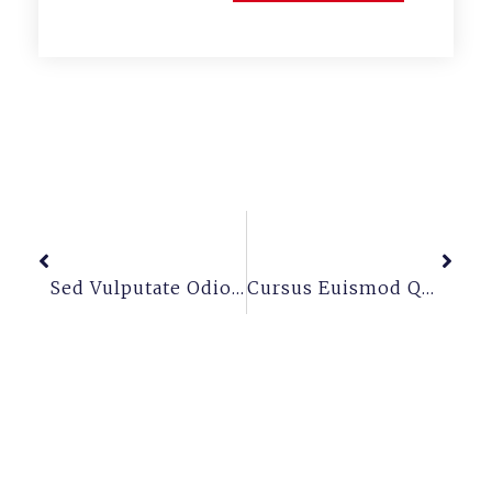
Previous
Next
Sed Vulputate Odiout Enimblandit Volutpat Maecenas
Cursus Euismod Quis Viverra Nibhcras Pulvinar Mattis Nunc