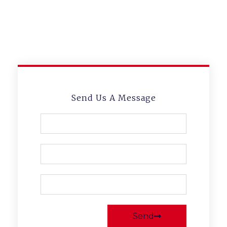
Lorem ipsum dolor sit amet,
consectetur adipiscing elit
Send Us A Message
Send